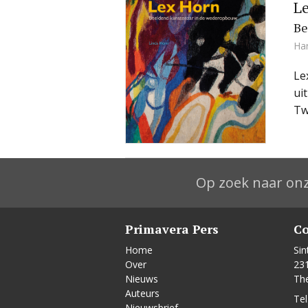
L
Be
Ha
Le
ui
Tw
Op zoek naar onz
Primavera Pers
Co
Home
Sin
Over
23
Nieuws
Th
Auteurs
Tel
Nieuwsbrief