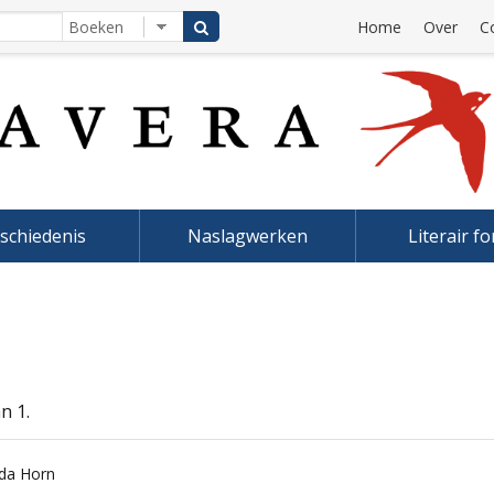
Home
Over
C
schiedenis
Naslagwerken
Literair f
n 1.
nda Horn