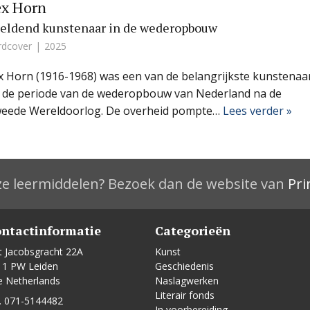
ex Horn
eldend kunstenaar in de wederopbouw
rdcover
2025
x Horn (1916-1968) was een van de belangrijkste kunstenaa
t de periode van de wederopbouw van Nederland na de
eede Wereldoorlog. De overheid pompte…
Lees verder »
e leermiddelen? Bezoek dan de website van
Pri
ntactinformatie
Categorieën
t Jacobsgracht 22A
Kunst
11 PW Leiden
Geschiedenis
e Netherlands
Naslagwerken
Literair fonds
. 071-5144482
In voorbereiding