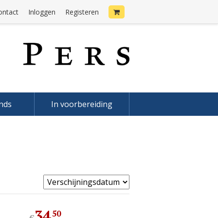
ontact
Inloggen
Registeren
onds
In voorbereiding
34
,
50