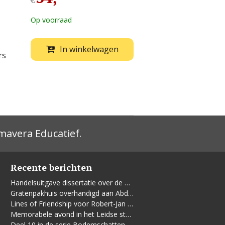
€
Op voorraad
In winkelwagen
rs
mavera Educatief
.
Recente berichten
Handelsuitgave dissertatie over de Leidse vrouwenbeweging
Gratenpakhuis overhandigd aan Abdelhaq Jermoumi
Lines of Friendship voor Robert-Jan te Rijdt
Memorabele avond in het Leidse stadhuis
Deel 10 in de serie Bodemschatten en Bouwgeheimen verschenen