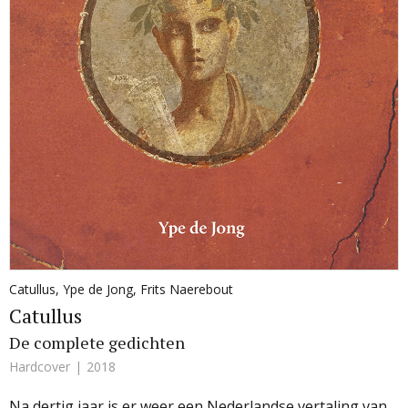
Catullus
,
Ype de Jong
,
Frits Naerebout
Catullus
De complete gedichten
Hardcover
2018
Na dertig jaar is er weer een Nederlandse vertaling van