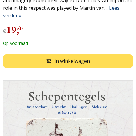
and imagery found their way to Dutch tiles. An important
role in this respect was played by Martin van…
Lees
verder »
19
,
50
€
Op voorraad
In winkelwagen