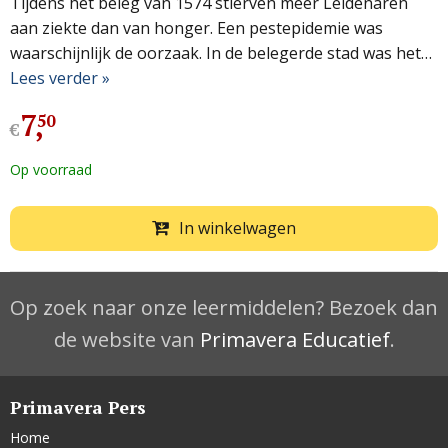
Tijdens het beleg van 1574 stierven meer Leidenaren
aan ziekte dan van honger. Een pestepidemie was
waarschijnlijk de oorzaak. In de belegerde stad was het…
Lees verder »
7
,
50
€
Op voorraad
In winkelwagen
Op zoek naar onze leermiddelen? Bezoek dan
de website van
Primavera Educatief
.
Primavera Pers
Home