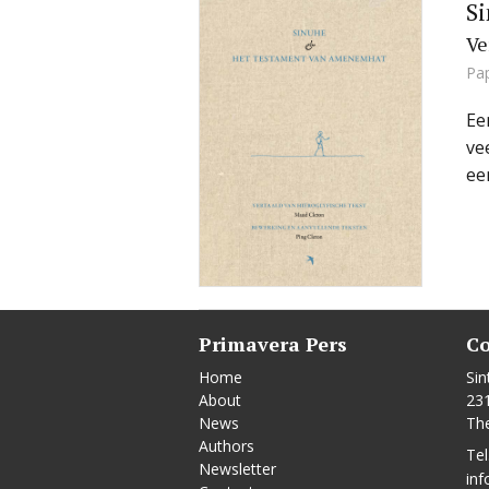
S
Ve
Pa
Ee
ve
ee
Primavera Pers
Co
Home
Sin
About
23
News
Th
Authors
Tel
Newsletter
inf