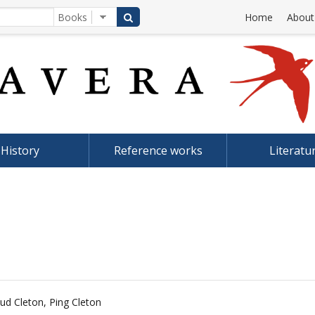
Home
About
History
Reference works
Literatu
ud Cleton
,
Ping Cleton