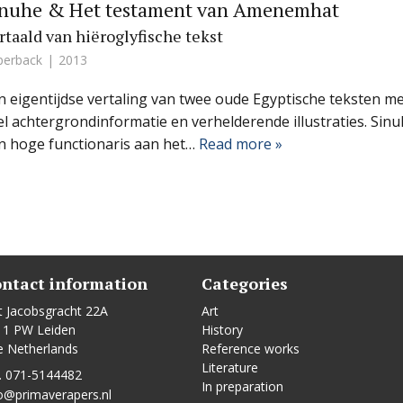
inuhe & Het testament van Amenemhat
rtaald van hiëroglyfische tekst
perback
2013
n eigentijdse vertaling van twee oude Egyptische teksten m
el achtergrondinformatie en verhelderende illustraties. Sinu
n hoge functionaris aan het…
Read more »
ntact information
Categories
t Jacobsgracht 22A
Art
11 PW Leiden
History
e Netherlands
Reference works
Literature
. 071-5144482
In preparation
o@primaverapers.nl