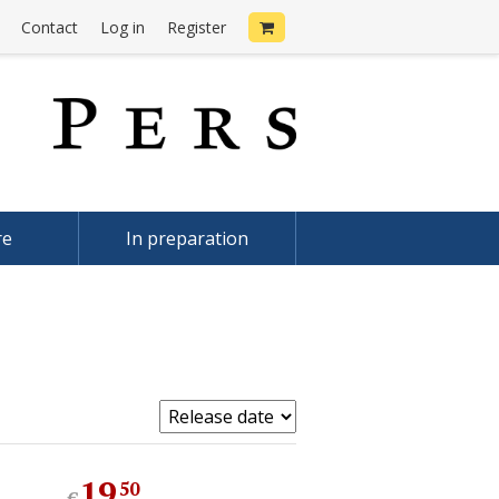
Contact
Log in
Register
re
In preparation
19
.
50