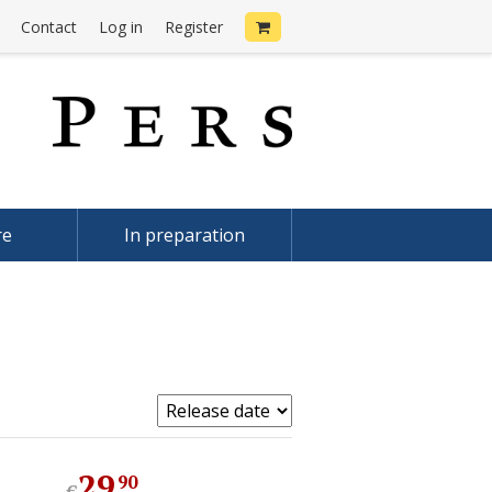
Contact
Log in
Register
re
In preparation
29
.
90