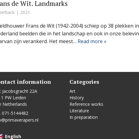
ans de Wit. Landmarks
perback
2021
eldhouwer Frans de Wit (1942-2004) schiep op 38 plekken in
derland beelden die in het landschap en ook in onze belevi
arvan zijn verankerd. Het meest…
Read more »
ntact information
Categories
t Jacobsgracht 22A
Art
11 PW Leiden
History
e Netherlands
Reference works
Literature
. 071-5144482
In preparation
o@primaverapers.nl
English