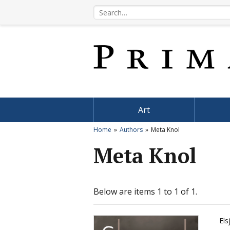
Art
Home
Authors
Meta Knol
Meta Knol
Below are items 1 to 1 of 1.
Els