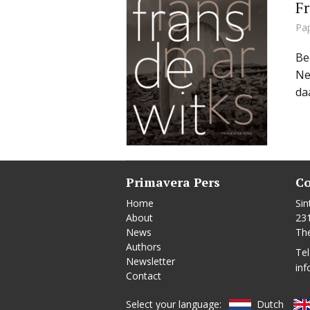
Fr
Pa
Be
Ne
da
Primavera Pers
Co
Home
Sin
About
23
News
Th
Authors
Tel
Newsletter
inf
Contact
Select your language:
Dutch