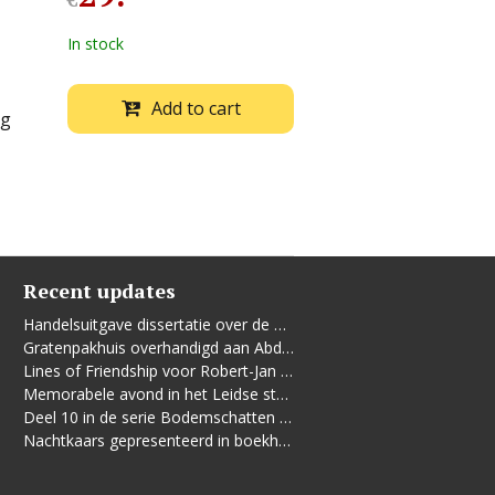
€
In stock
Add to cart
ng
Recent updates
Handelsuitgave dissertatie over de Leidse vrouwenbeweging
Gratenpakhuis overhandigd aan Abdelhaq Jermoumi
Lines of Friendship voor Robert-Jan te Rijdt
Memorabele avond in het Leidse stadhuis
Deel 10 in de serie Bodemschatten en Bouwgeheimen verschenen
Nachtkaars gepresenteerd in boekhandel De Kler