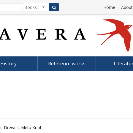
Home
About
History
Reference works
Literatu
je Drewes
,
Meta Knol