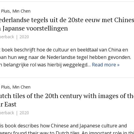
 Pluis
,
Min Chen
derlandse tegels uit de 20ste eeuw met Chine
 Japanse voorstellingen
perback
2020
t boek beschrijft hoe de cultuur en beeldtaal van China en
pan hun weg naar de Nederlandse tegel hebben gevonden.
n belangrijke rol was hierbij weggelegd…
Read more »
 Pluis
,
Min Chen
tch tiles of the 20th century with images of th
r East
perback
2020
is book describes how Chinese and Japanese culture and
agery found their way to Dutch tiles. An important role in th