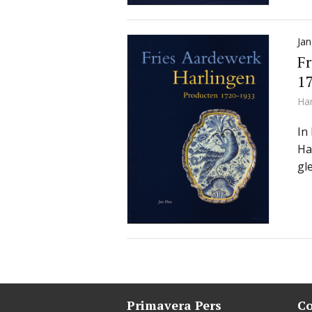
Jan
Fr
1
Ha
In
Ha
gl
Primavera Pers
Co