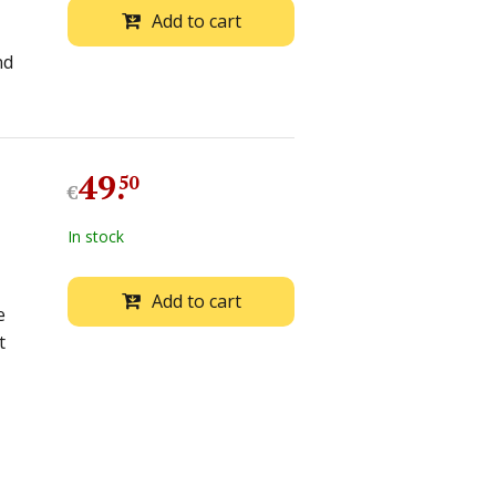
Add to cart
nd
49
.
50
€
In stock
Add to cart
e
t