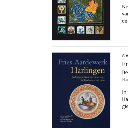
Ne
va
de
Are
Fr
Be
Ha
In
Ha
gl