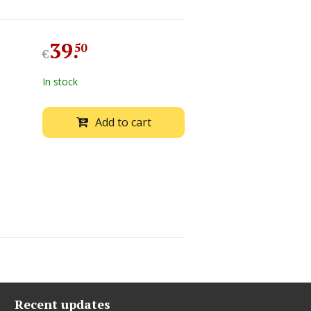
39
.
50
€
In stock
Add to cart
Recent updates