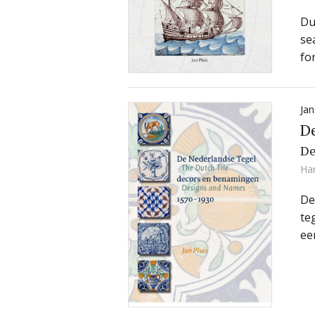
Du
se
fo
Jan
De
De
Ha
De
te
ee