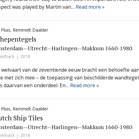
spect was played by Martin van…
Read more »
 Pluis
,
Remmelt Daalder
chepentegels
sterdam—Utrecht—Harlingen—Makkum 1660-1980
perback
2018
 welvaart van de zeventiende eeuw bracht een behoefte aa
xe met zich mee – de toepassing van beschilderde wandtegel
s daarvan een onderdeel. En…
Read more »
 Pluis
,
Remmelt Daalder
tch Ship Tiles
sterdam—Utrecht—Harlingen—Makkum 1660-1980
perback
2018