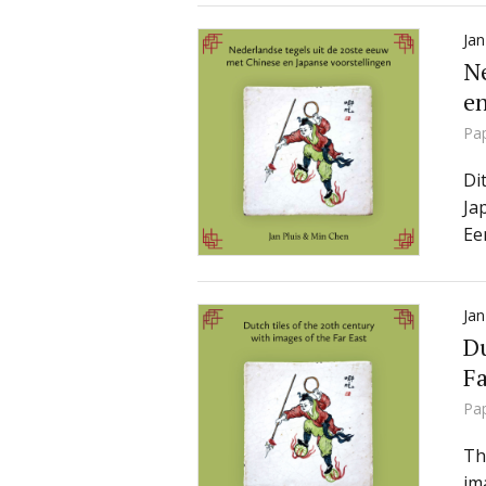
Jan
Ne
en
Pa
Di
Ja
Ee
Jan
Du
Fa
Pa
Th
im