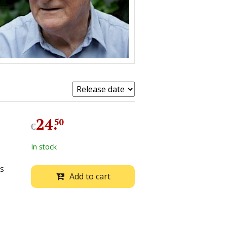
24
.
50
€
In stock
ls
Add to cart