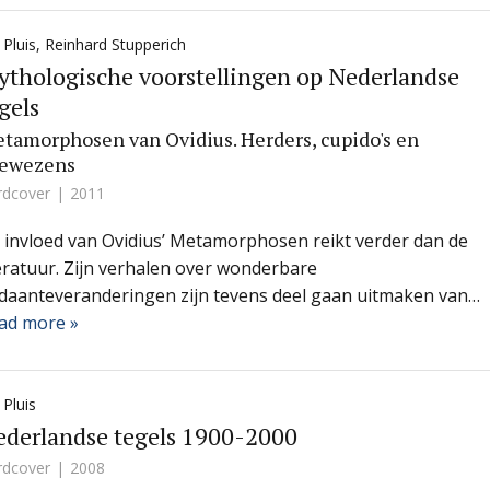
 Pluis
,
Reinhard Stupperich
thologische voorstellingen op Nederlandse
gels
tamorphosen van Ovidius. Herders, cupido's en
ewezens
rdcover
2011
 invloed van Ovidius’ Metamorphosen reikt verder dan de
teratuur. Zijn verhalen over wonderbare
daanteveranderingen zijn tevens deel gaan uitmaken van…
ad more »
 Pluis
derlandse tegels 1900-2000
rdcover
2008