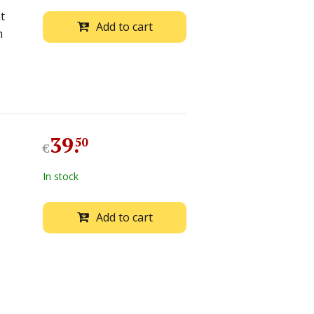
t
Add to cart
n
39
.
50
€
In stock
Add to cart