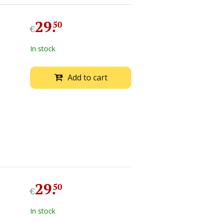
29
.
50
€
In stock
Add to cart
29
.
50
€
In stock