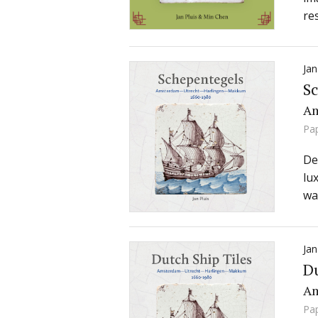
re
Jan
S
Am
Pa
De
lu
wa
Jan
Du
Am
Pa