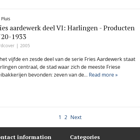
 Pluis
ies aardewerk deel VI: Harlingen - Producten
720-1933
rdcover
2005
 het vijfde en zesde deel van de serie Fries Aardewerk staat
rlingen centraal, de stad waar zich de meeste Friese
eibakkerijen bevonden: zeven van de…
Read more »
1
2
Next
ntact information
Categories