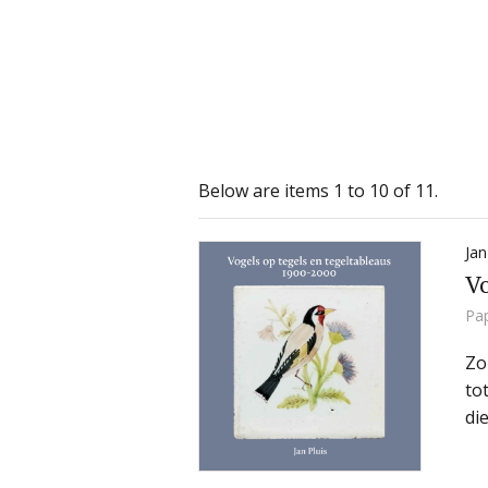
Below are items 1 to 10 of 11.
Jan
Vo
Pa
Zo
to
di