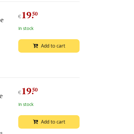
19
.
50
€
se
In stock
Add to cart
19
.
50
€
e
In stock
Add to cart
is