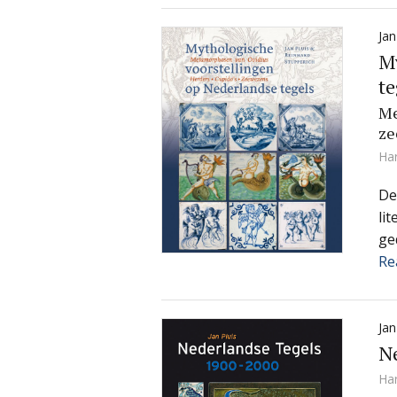
Jan
My
te
Me
ze
Ha
De
li
ge
Re
Jan
Ne
Ha