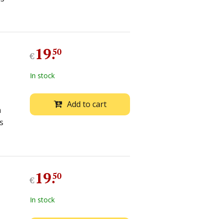
19
.
50
€
In stock
Add to cart
n
s
19
.
50
€
In stock