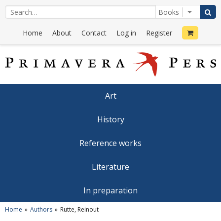
Home
About
Contact
Log in
Register
Art
History
Reference works
Literature
In preparation
Home
Authors
Rutte, Reinout