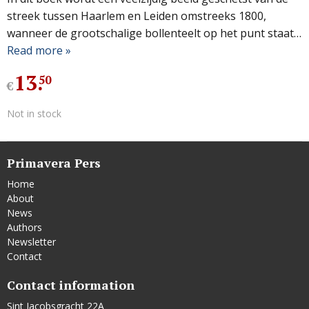
streek tussen Haarlem en Leiden omstreeks 1800,
wanneer de grootschalige bollenteelt op het punt staat…
Read more »
13
.
50
€
Not in stock
Primavera Pers
Home
About
News
Authors
Newsletter
Contact
Contact information
Sint Jacobsgracht 22A