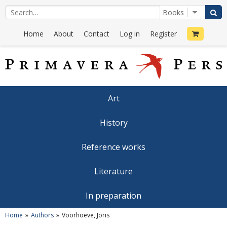
Home
About
Contact
Log in
Register
Art
History
Reference works
Literature
In preparation
Home
Authors
Voorhoeve, Joris