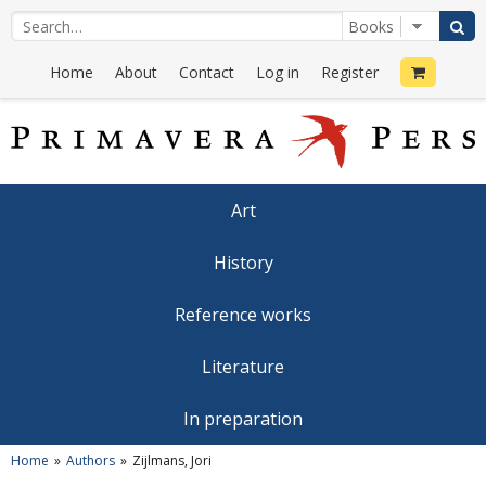
Home
About
Contact
Log in
Register
Art
History
Reference works
Literature
In preparation
Home
Authors
Zijlmans, Jori