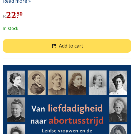
Read more »
22
.
50
€
In stock
Add to cart