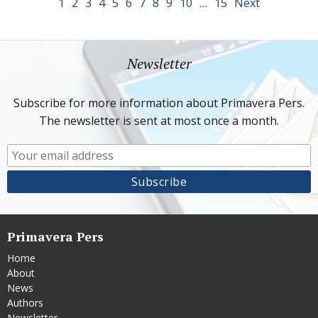
1
2
3
4
5
6
7
8
9
10
…
15
Next
Newsletter
Subscribe for more information about Primavera Pers.
The newsletter is sent at most once a month.
Primavera Pers
Home
About
News
Authors
Newsletter