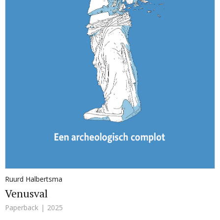
Ruurd Halbertsma
Venusval
Paperback
2025