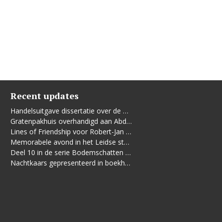
Recent updates
Handelsuitgave dissertatie over de Leidse vrouwenbeweging
Gratenpakhuis overhandigd aan Abdelhaq Jermoumi
Lines of Friendship voor Robert-Jan te Rijdt
Memorabele avond in het Leidse stadhuis
Deel 10 in de serie Bodemschatten en Bouwgeheimen verschenen
Nachtkaars gepresenteerd in boekhandel De Kler