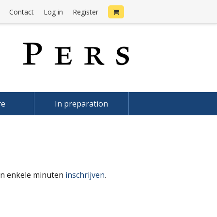
Contact
Log in
Register
re
In preparation
 in enkele minuten
inschrijven
.