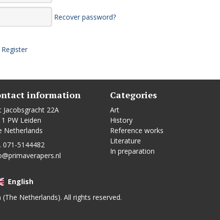
Recover password?
Register
ntact information
Categories
t Jacobsgracht 22A
Art
11 PW Leiden
History
e Netherlands
Reference works
Literature
. 071-5144482
In preparation
o@primaverapers.nl
English
n (The Netherlands). All rights reserved.