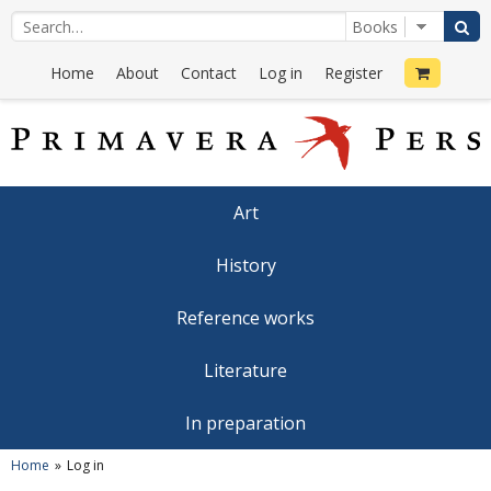
Home
About
Contact
Log in
Register
Art
History
Reference works
Literature
In preparation
Home
Log in