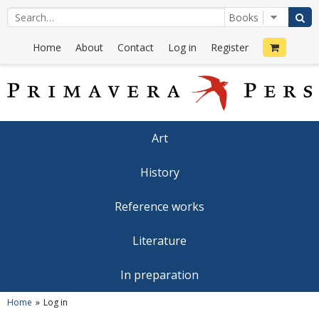
Home
About
Contact
Log in
Register
Art
History
Reference works
Literature
In preparation
Home
Log in