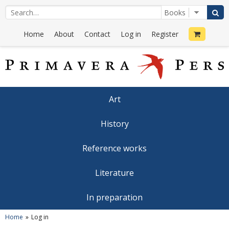
Home
About
Contact
Log in
Register
Art
History
Reference works
Literature
In preparation
Home
Log in