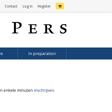
Contact
Log in
Register
re
In preparation
 in enkele minuten
inschrijven
.