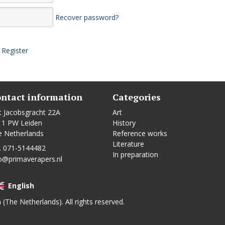
Recover password?
Register
ntact information
Categories
t Jacobsgracht 22A
Art
11 PW Leiden
History
e Netherlands
Reference works
Literature
. 071-5144482
In preparation
o@primaverapers.nl
English
n (The Netherlands). All rights reserved.