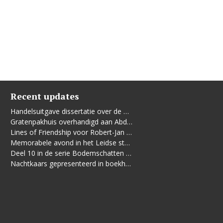
Recent updates
Handelsuitgave dissertatie over de Leidse vrouwenbeweging
Gratenpakhuis overhandigd aan Abdelhaq Jermoumi
Lines of Friendship voor Robert-Jan te Rijdt
Memorabele avond in het Leidse stadhuis
Deel 10 in de serie Bodemschatten en Bouwgeheimen verschenen
Nachtkaars gepresenteerd in boekhandel De Kler