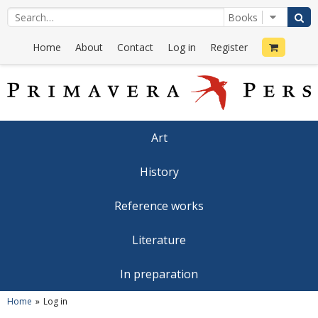
Home
About
Contact
Log in
Register
Art
History
Reference works
Literature
In preparation
Home
Log in