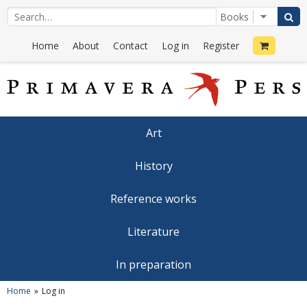
Home
About
Contact
Log in
Register
Art
History
Reference works
Literature
In preparation
Home
Log in