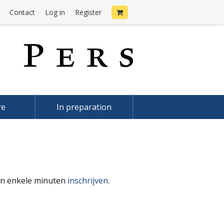
Contact
Log in
Register
re
In preparation
 in enkele minuten
inschrijven
.