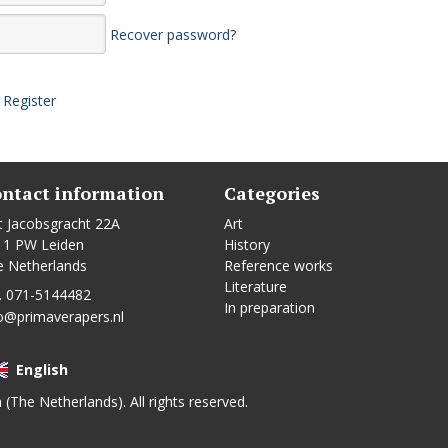
Recover password?
Register
ntact information
Categories
t Jacobsgracht 22A
Art
11 PW Leiden
History
e Netherlands
Reference works
Literature
. 071-5144482
In preparation
o@primaverapers.nl
English
n (The Netherlands). All rights reserved.