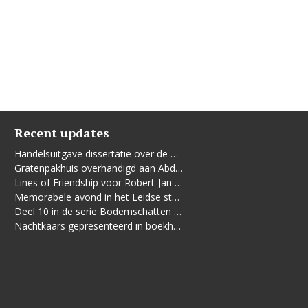
Recent updates
Handelsuitgave dissertatie over de Leidse vrouwenbeweging
Gratenpakhuis overhandigd aan Abdelhaq Jermoumi
Lines of Friendship voor Robert-Jan te Rijdt
Memorabele avond in het Leidse stadhuis
Deel 10 in de serie Bodemschatten en Bouwgeheimen verschenen
Nachtkaars gepresenteerd in boekhandel De Kler