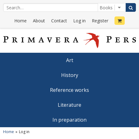
Home
About
Contact
Log in
Register
Art
History
Reference works
Literature
In preparation
Home
Log in