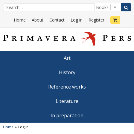
Home
About
Contact
Log in
Register
Art
History
Reference works
Literature
In preparation
Home
Log in