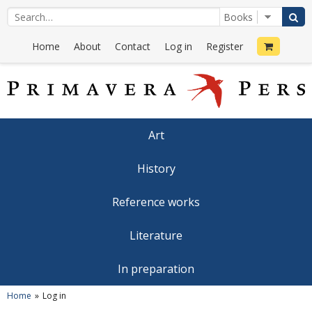
Home
About
Contact
Log in
Register
Art
History
Reference works
Literature
In preparation
Home
Log in