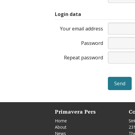
Login data
Your email address
Password
Repeat password
Primavera Pers
Co
Home
Sin
About
23
News
Th