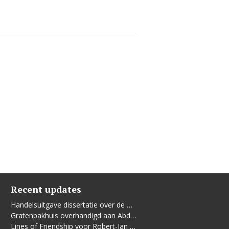
Recent updates
Handelsuitgave dissertatie over de Leidse vrouwenbeweging
Gratenpakhuis overhandigd aan Abdelhaq Jermoumi
Lines of Friendship voor Robert-Jan te Rijdt