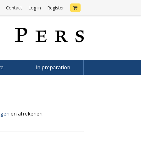
Contact
Log in
Register
re
In preparation
ggen
en afrekenen.