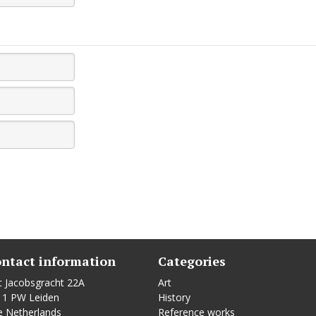
ntact information
Categories
t Jacobsgracht 22A
Art
11 PW Leiden
History
e Netherlands
Reference works