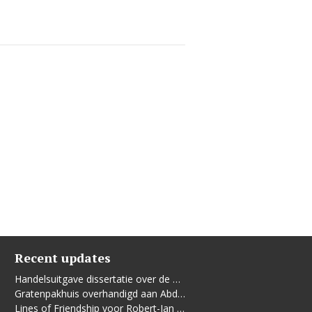
Recent updates
Handelsuitgave dissertatie over de Leidse vrouwenbeweging
Gratenpakhuis overhandigd aan Abdelhaq Jermoumi
Lines of Friendship voor Robert-Jan te Rijdt