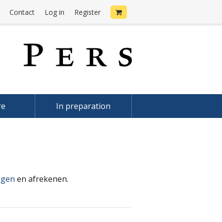
Contact
Log in
Register
re
In preparation
ggen
en afrekenen.