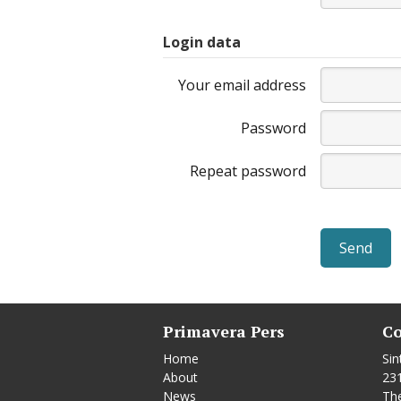
Login data
Your email address
Password
Repeat password
Primavera Pers
Co
Home
Sin
About
23
News
Th