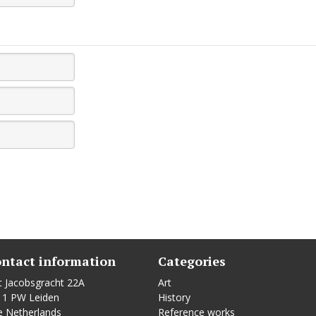
ntact information
Categories
t Jacobsgracht 22A
Art
11 PW Leiden
History
e Netherlands
Reference works