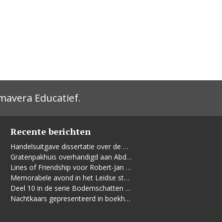
mavera Educatief
.
Recente berichten
Handelsuitgave dissertatie over de Leidse vrouwenbeweging
Gratenpakhuis overhandigd aan Abdelhaq Jermoumi
Lines of Friendship voor Robert-Jan te Rijdt
Memorabele avond in het Leidse stadhuis
Deel 10 in de serie Bodemschatten en Bouwgeheimen verschenen
Nachtkaars gepresenteerd in boekhandel De Kler