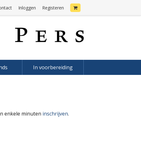
ontact
Inloggen
Registeren
onds
In voorbereiding
 in enkele minuten
inschrijven
.