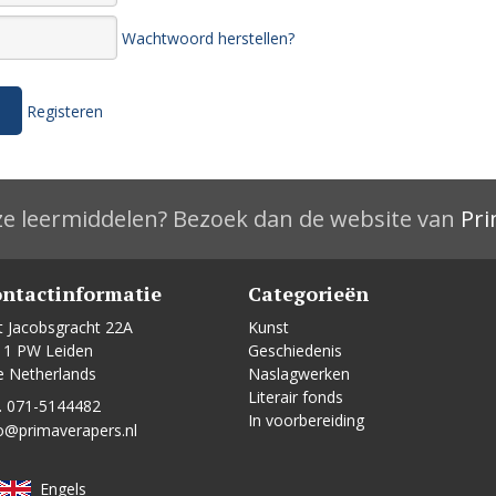
Wachtwoord herstellen?
Registeren
e leermiddelen? Bezoek dan de website van
Pri
ntactinformatie
Categorieën
t Jacobsgracht 22A
Kunst
11 PW Leiden
Geschiedenis
e Netherlands
Naslagwerken
Literair fonds
. 071-5144482
In voorbereiding
o@primaverapers.nl
Engels