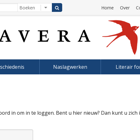
Home
Over
C
schiedenis
Naslagwerken
Literair f
rd in om in te loggen. Bent u hier nieuw? Dan kunt u zich