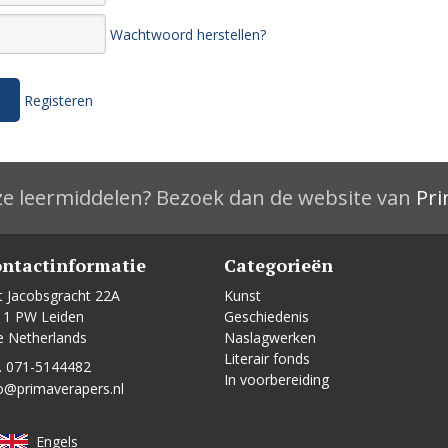
Wachtwoord herstellen?
Registeren
e leermiddelen? Bezoek dan de website van
Pri
ntactinformatie
Categorieën
t Jacobsgracht 22A
Kunst
11 PW Leiden
Geschiedenis
e Netherlands
Naslagwerken
Literair fonds
. 071-5144482
In voorbereiding
o@primaverapers.nl
Engels