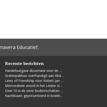
mavera Educatief
.
Recente berichten
Handelsuitgave dissertatie over de Leidse vrouwenbeweging
Gratenpakhuis overhandigd aan Abdelhaq Jermoumi
Lines of Friendship voor Robert-Jan te Rijdt
Memorabele avond in het Leidse stadhuis
Deel 10 in de serie Bodemschatten en Bouwgeheimen verschenen
Nachtkaars gepresenteerd in boekhandel De Kler