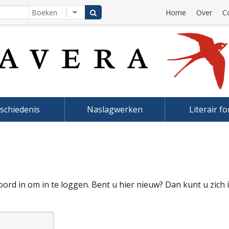
Home
Over
C
schiedenis
Naslagwerken
Literair f
rd in om in te loggen. Bent u hier nieuw? Dan kunt u zich