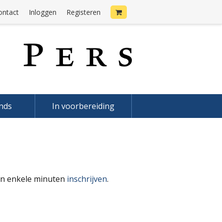
ontact
Inloggen
Registeren
onds
In voorbereiding
 in enkele minuten
inschrijven
.