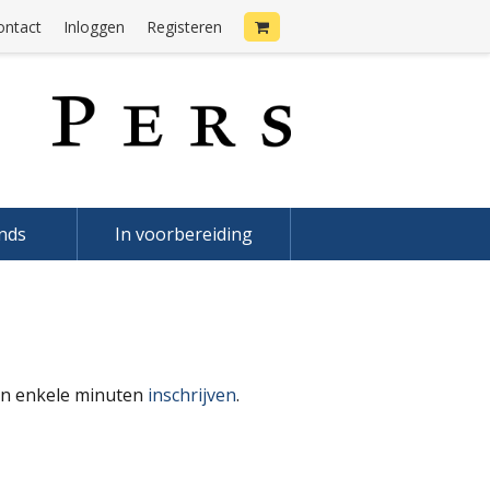
ontact
Inloggen
Registeren
onds
In voorbereiding
 in enkele minuten
inschrijven
.