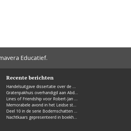
mavera Educatief
.
Recente berichten
Handelsuitgave dissertatie over de Leidse vrouwenbeweging
Gratenpakhuis overhandigd aan Abdelhaq Jermoumi
Lines of Friendship voor Robert-Jan te Rijdt
Memorabele avond in het Leidse stadhuis
Deel 10 in de serie Bodemschatten en Bouwgeheimen verschenen
Nachtkaars gepresenteerd in boekhandel De Kler