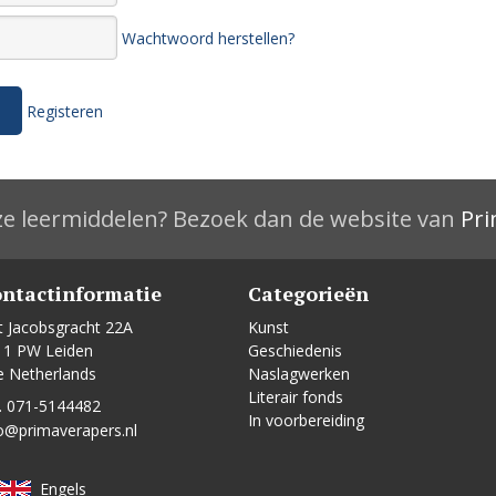
Wachtwoord herstellen?
Registeren
e leermiddelen? Bezoek dan de website van
Pri
ntactinformatie
Categorieën
t Jacobsgracht 22A
Kunst
11 PW Leiden
Geschiedenis
e Netherlands
Naslagwerken
Literair fonds
. 071-5144482
In voorbereiding
o@primaverapers.nl
Engels