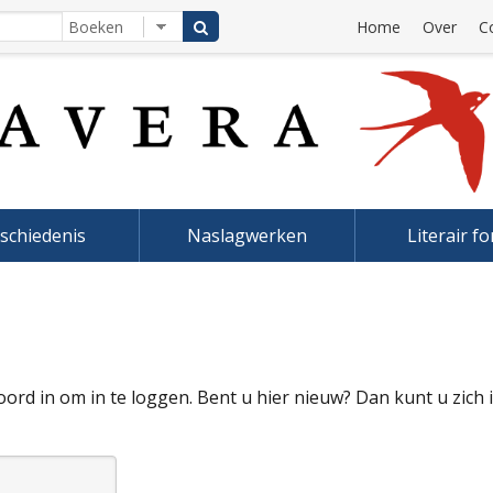
Home
Over
C
schiedenis
Naslagwerken
Literair f
rd in om in te loggen. Bent u hier nieuw? Dan kunt u zich