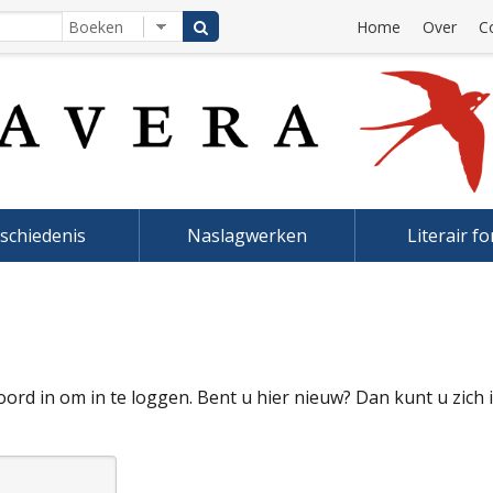
Home
Over
C
schiedenis
Naslagwerken
Literair f
rd in om in te loggen. Bent u hier nieuw? Dan kunt u zich