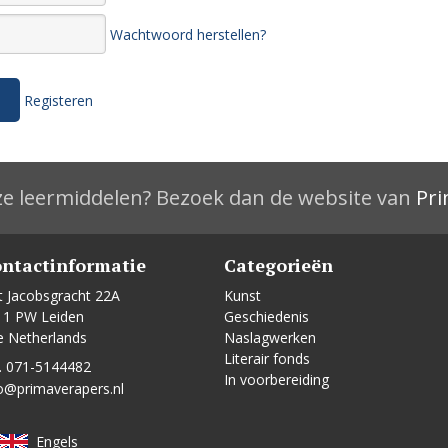
Wachtwoord herstellen?
Registeren
e leermiddelen? Bezoek dan de website van
Pri
ntactinformatie
Categorieën
t Jacobsgracht 22A
Kunst
11 PW Leiden
Geschiedenis
e Netherlands
Naslagwerken
Literair fonds
. 071-5144482
In voorbereiding
o@primaverapers.nl
Engels