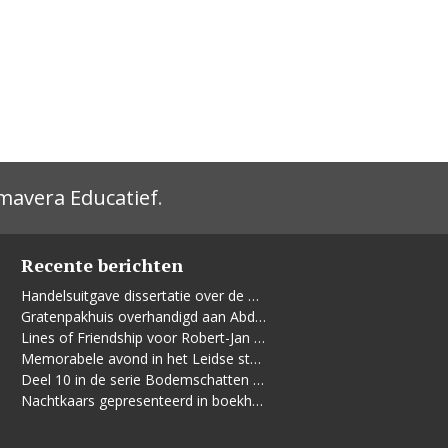
mavera Educatief
.
Recente berichten
Handelsuitgave dissertatie over de Leidse vrouwenbeweging
Gratenpakhuis overhandigd aan Abdelhaq Jermoumi
Lines of Friendship voor Robert-Jan te Rijdt
Memorabele avond in het Leidse stadhuis
Deel 10 in de serie Bodemschatten en Bouwgeheimen verschenen
Nachtkaars gepresenteerd in boekhandel De Kler