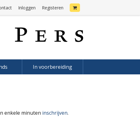
ontact
Inloggen
Registeren
onds
In voorbereiding
 in enkele minuten
inschrijven
.