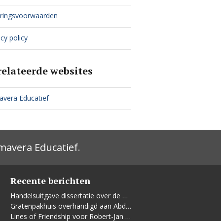
ringsvoorwaarden
cy policy
relateerde websites
avera Educatief
mavera Educatief
.
Recente berichten
Handelsuitgave dissertatie over de Leidse vrouwenbeweging
Gratenpakhuis overhandigd aan Abdelhaq Jermoumi
Lines of Friendship voor Robert-Jan te Rijdt