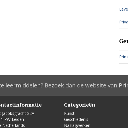
Leve
Priva
Ge
Prim
e leermiddelen? Bezoek dan de website van
Pri
ntactinformatie
Categorieën
t Jacobsgracht 22A
Kunst
11 PW Leiden
Geschiedenis
e Netherlands
Naslagwerken