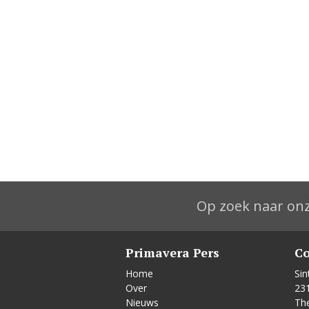
Op zoek naar onz
Primavera Pers
Co
Home
Sin
Over
23
Nieuws
Th