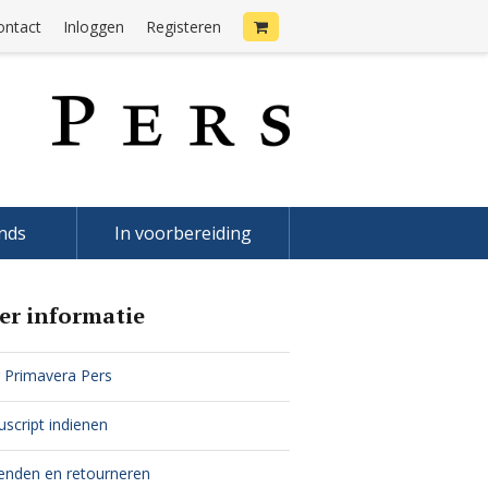
ontact
Inloggen
Registeren
onds
In voorbereiding
er informatie
 Primavera Pers
script indienen
enden en retourneren