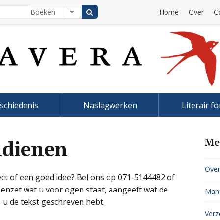
Home
Over
C
schiedenis
Naslagwerken
Literair f
ndienen
Me
Over
ect of een goed idee? Bel ons op 071-5144482 of
eenzet wat u voor ogen staat, aangeeft wat de
Manu
 u de tekst geschreven hebt.
Verz