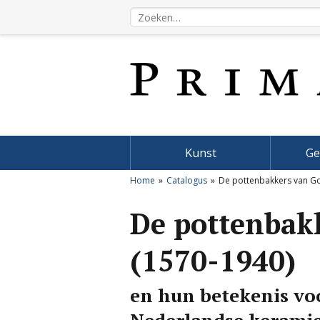
Kunst
Ge
Home
Catalogus
De pottenbakkers van G
De pottenbak
(1570-1940)
en hun betekenis vo