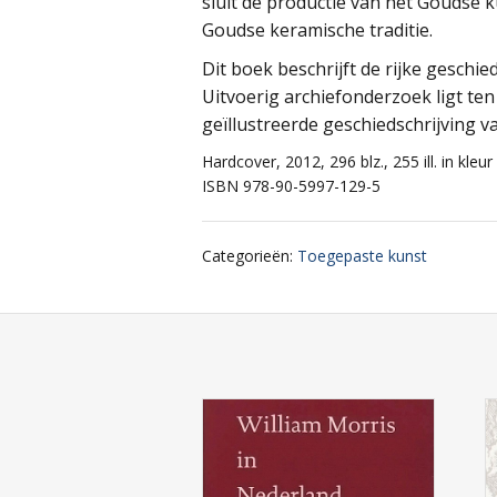
sluit de productie van het Goudse
Goudse keramische traditie.
Dit boek beschrijft de rijke gesch
Uitvoerig archiefonderzoek ligt te
geïllustreerde geschiedschrijving v
Hardcover, 2012, 296 blz., 255 ill. in kleur
ISBN 978-90-5997-129-5
Categorieën
:
Toegepaste kunst