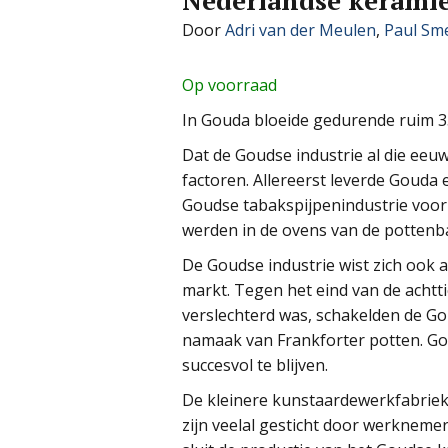
Nederlandse kerami
Door
Adri van der Meulen
,
Paul Sm
Op voorraad
In Gouda bloeide gedurende ruim 3
Dat de Goudse industrie al die eeu
factoren. Allereerst leverde Gouda 
Goudse tabakspijpenindustrie voor e
werden in de ovens van de potten
De Goudse industrie wist zich ook 
markt. Tegen het eind van de achtt
verslechterd was, schakelden de G
namaak van Frankforter potten. Go
succesvol te blijven.
De kleinere kunstaardewerkfabriek
zijn veelal gesticht door werknem