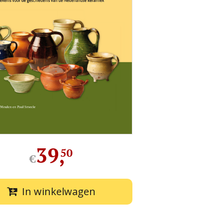
39
,
50
€
In winkelwagen