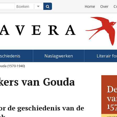
Home
Over
C
schiedenis
Naslagwerken
Literair f
ouda (1570-1940)
kers van Gouda
or de geschiedenis van de