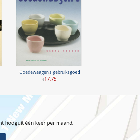
Goedewaagen’s gebruiksgoed
17
,
75
€
jnt hooguit één keer per maand.