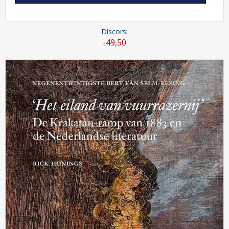
Discorsi
49
,
50
€