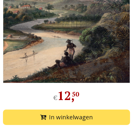
12
,
50
€
In winkelwagen