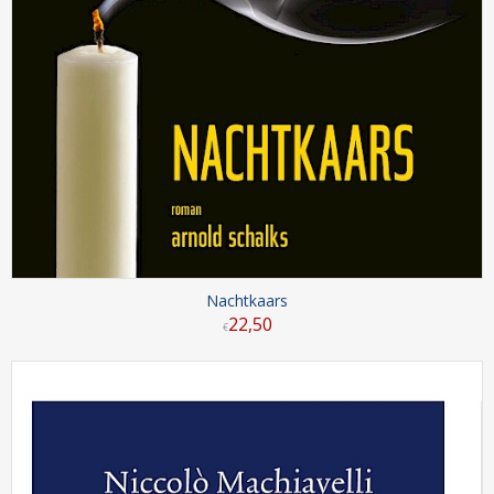
Nachtkaars
22
,
50
€