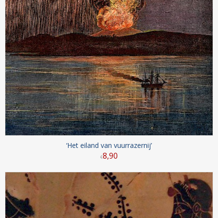
‘Het eiland van vuurrazernij’
8
,
90
€