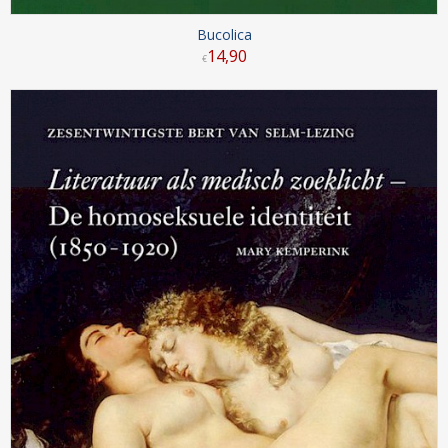
Bucolica
14
,
90
€