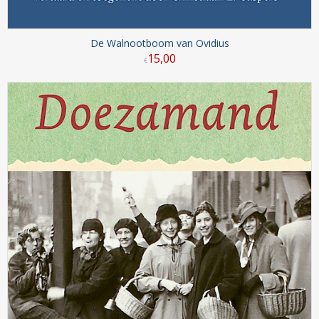
De Walnootboom van Ovidius
15
,
00
€