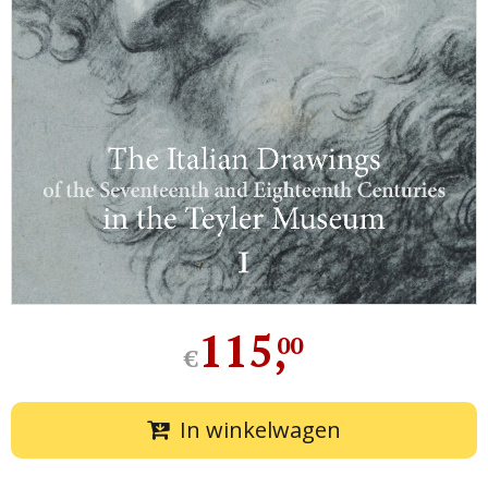
115
,
00
€
In winkelwagen