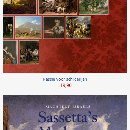
Passie voor schilderijen
19
,
90
€