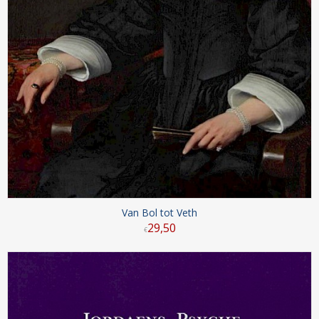
Van Bol tot Veth
29
,
50
€