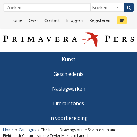
Home
Over
Contact
Inloggen
Registeren
Kunst
Geschiedenis
Naslagwerken
Literair fonds
In voorbereiding
Home
Catalogus
The Italian Drawings of the Seventeenth and
Eighteenth Centuries in the Teyler Museum I and II