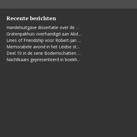
Recente berichten
Handelsuitgave dissertatie over de Leidse vrouwenbeweging
Gratenpakhuis overhandigd aan Abdelhaq Jermoumi
Lines of Friendship voor Robert-Jan te Rijdt
Memorabele avond in het Leidse stadhuis
Deel 10 in de serie Bodemschatten en Bouwgeheimen verschenen
Nachtkaars gepresenteerd in boekhandel De Kler