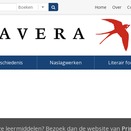
Home
Over
C
schiedenis
Naslagwerken
Literair f
e leermiddelen? Bezoek dan de website van
Pri