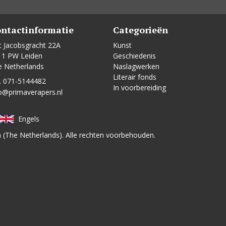
ntactinformatie
Categorieën
t Jacobsgracht 22A
Kunst
11 PW Leiden
Geschiedenis
e Netherlands
Naslagwerken
Literair fonds
. 071-5144482
In voorbereiding
o@primaverapers.nl
Engels
n (The Netherlands). Alle rechten voorbehouden.