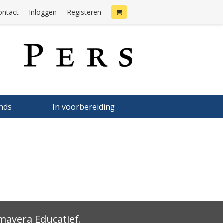
ontact
Inloggen
Registeren
onds
In voorbereiding
mavera Educatief
.