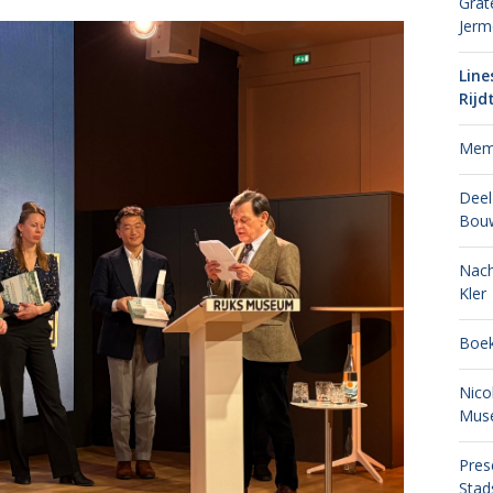
Grat
Jer
Line
Rijd
Memo
Deel
Bou
Nach
Kler
Boek
Nico
Mus
Pres
Stad