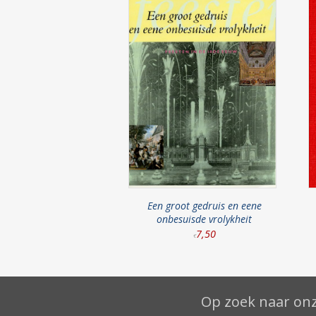
Een groot gedruis en eene
onbesuisde vrolykheit
7
,
50
€
Op zoek naar onz