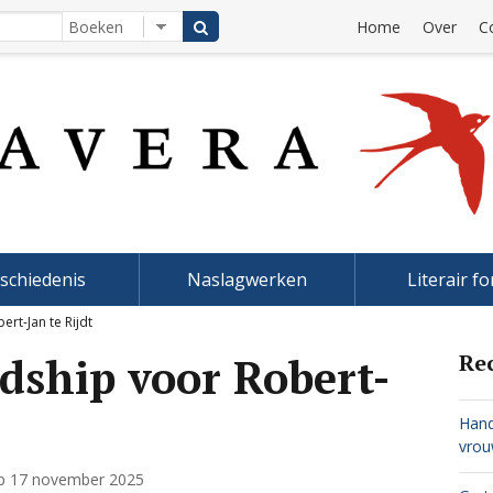
Home
Over
C
schiedenis
Naslagwerken
Literair f
ert-Jan te Rijdt
ndship voor Robert-
Re
Hand
vro
p
17 november 2025