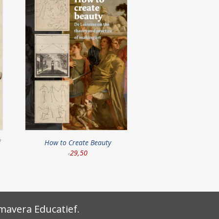
How to Create Beauty
29
,
50
€
mavera Educatief
.