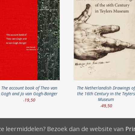
The account book of Theo van
The Netherlandish Drawings of
Gogh and Jo van Gogh-Bonger
the 16th Century in the Teylers
Museum
19
,
50
€
49
,
50
€
e leermiddelen? Bezoek dan de website van
Pri