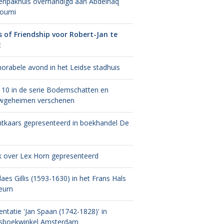
enpakhuis overhandigd aan Abdelhaq
moumi
s of Friendship voor Robert-Jan te
t
rabele avond in het Leidse stadhuis
 10 in de serie Bodemschatten en
wgeheimen verschenen
tkaars gepresenteerd in boekhandel De
 over Lex Horn gepresenteerd
laes Gillis (1593-1630) in het Frans Hals
eum
entatie 'Jan Spaan (1742-1828)' in
sboekwinkel Amsterdam