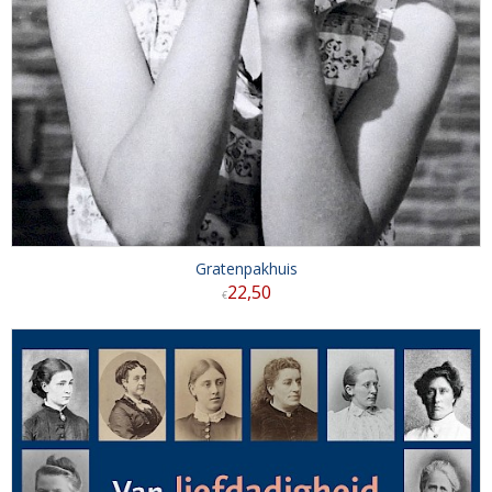
Gratenpakhuis
22
,
50
€