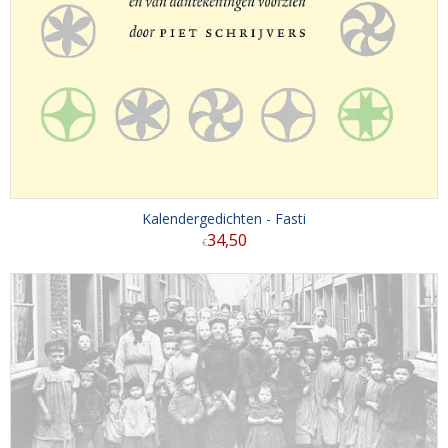
Kalendergedichten - Fasti
34
,
50
€