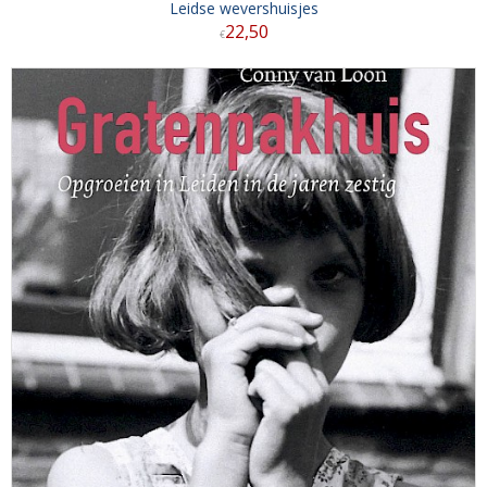
Leidse wevershuisjes
22
,
50
€