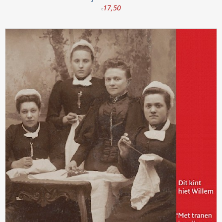
17
,
50
€