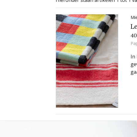
Hieronder staan artikelen 1 tot 1 va
Mi
Le
40
Pa
In
ge
ga