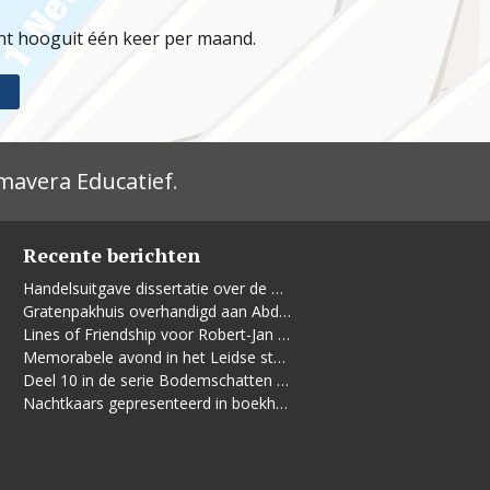
jnt hooguit één keer per maand.
mavera Educatief
.
Recente berichten
Handelsuitgave dissertatie over de Leidse vrouwenbeweging
Gratenpakhuis overhandigd aan Abdelhaq Jermoumi
Lines of Friendship voor Robert-Jan te Rijdt
Memorabele avond in het Leidse stadhuis
Deel 10 in de serie Bodemschatten en Bouwgeheimen verschenen
Nachtkaars gepresenteerd in boekhandel De Kler