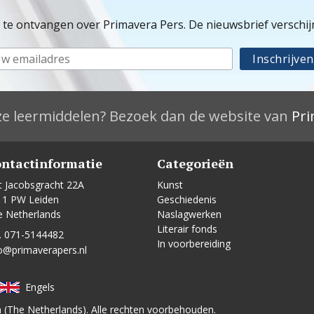
e te ontvangen over Primavera Pers. De nieuwsbrief verschi
e leermiddelen? Bezoek dan de website van
Pri
ntactinformatie
Categorieën
t Jacobsgracht 22A
Kunst
11 PW Leiden
Geschiedenis
e Netherlands
Naslagwerken
Literair fonds
. 071-5144482
In voorbereiding
o@primaverapers.nl
Engels
n (The Netherlands). Alle rechten voorbehouden.