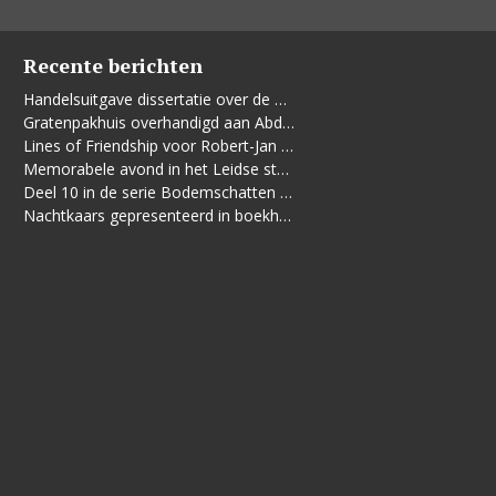
Recente berichten
Handelsuitgave dissertatie over de Leidse vrouwenbeweging
Gratenpakhuis overhandigd aan Abdelhaq Jermoumi
Lines of Friendship voor Robert-Jan te Rijdt
Memorabele avond in het Leidse stadhuis
Deel 10 in de serie Bodemschatten en Bouwgeheimen verschenen
Nachtkaars gepresenteerd in boekhandel De Kler