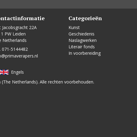
ntactinformatie
Categorieën
t Jacobsgracht 22A
Kunst
11 PW Leiden
Geschiedenis
e Netherlands
Naslagwerken
Literair fonds
. 071-5144482
In voorbereiding
o@primaverapers.nl
Engels
n (The Netherlands). Alle rechten voorbehouden.