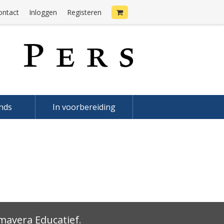
ontact
Inloggen
Registeren
onds
In voorbereiding
mavera Educatief
.