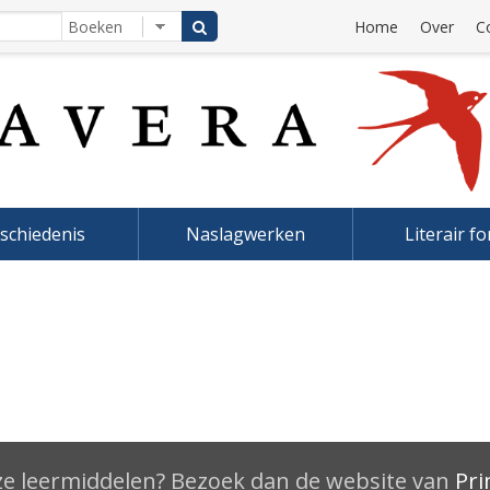
Home
Over
C
schiedenis
Naslagwerken
Literair f
e leermiddelen? Bezoek dan de website van
Pri