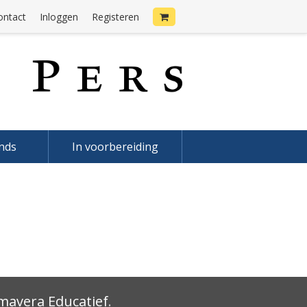
ontact
Inloggen
Registeren
onds
In voorbereiding
mavera Educatief
.