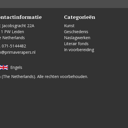
ntactinformatie
Categorieën
t Jacobsgracht 22A
Kunst
11 PW Leiden
Geschiedenis
e Netherlands
Naslagwerken
Literair fonds
. 071-5144482
In voorbereiding
o@primaverapers.nl
Engels
n (The Netherlands). Alle rechten voorbehouden.