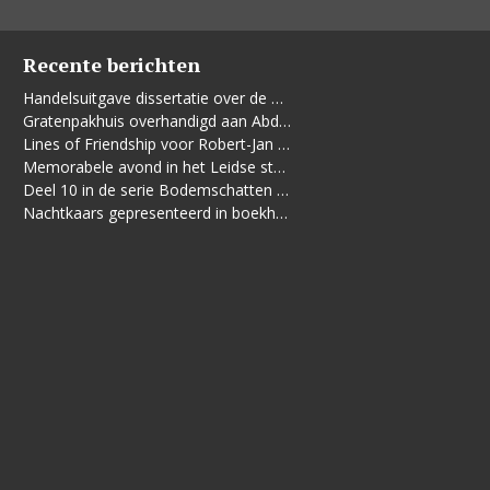
Recente berichten
Handelsuitgave dissertatie over de Leidse vrouwenbeweging
Gratenpakhuis overhandigd aan Abdelhaq Jermoumi
Lines of Friendship voor Robert-Jan te Rijdt
Memorabele avond in het Leidse stadhuis
Deel 10 in de serie Bodemschatten en Bouwgeheimen verschenen
Nachtkaars gepresenteerd in boekhandel De Kler