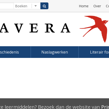
Home
Over
C
schiedenis
Naslagwerken
Literair f
e leermiddelen? Bezoek dan de website van
Pri