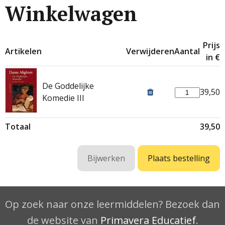
Winkelwagen
Prijs
Artikelen
Verwijderen
Aantal
in €
De Goddelijke
39,50
Komedie III
Totaal
39,50
Op zoek naar onze leermiddelen? Bezoek dan
de website van
Primavera Educatief
.