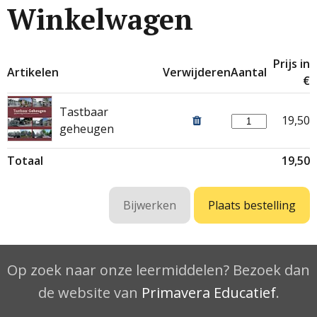
Winkelwagen
Prijs in
Artikelen
Verwijderen
Aantal
€
Tastbaar
19,50
geheugen
Totaal
19,50
Op zoek naar onze leermiddelen? Bezoek dan
de website van
Primavera Educatief
.