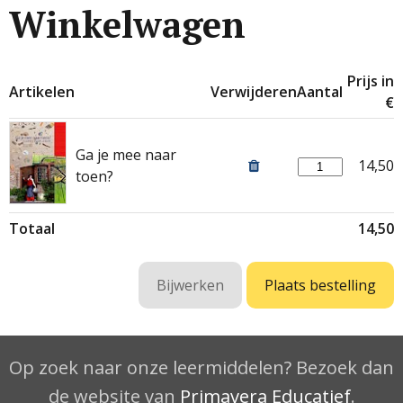
Winkelwagen
Prijs in
Artikelen
Verwijderen
Aantal
€
Ga je mee naar
14,50
toen?
Totaal
14,50
Op zoek naar onze leermiddelen? Bezoek dan
de website van
Primavera Educatief
.