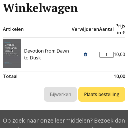
Winkelwagen
Prijs
Artikelen
Verwijderen
Aantal
in €
Devotion from Dawn
10,00
to Dusk
Totaal
10,00
Op zoek naar onze leermiddelen? Bezoek dan