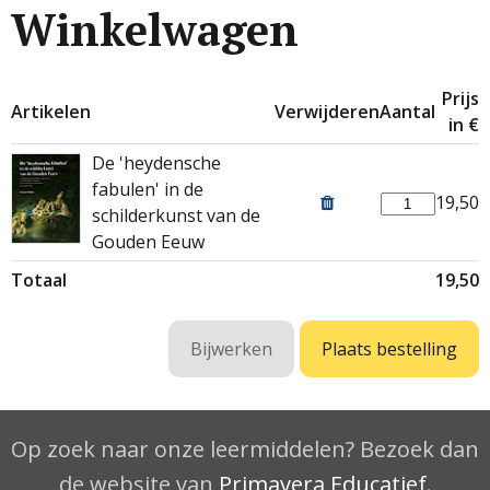
Winkelwagen
Prijs
Artikelen
Verwijderen
Aantal
in €
De 'heydensche
fabulen' in de
19,50
schilderkunst van de
Gouden Eeuw
Totaal
19,50
Op zoek naar onze leermiddelen? Bezoek dan
de website van
Primavera Educatief
.