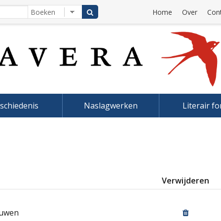
Home
Over
Con
schiedenis
Naslagwerken
Literair f
Verwijderen
euwen