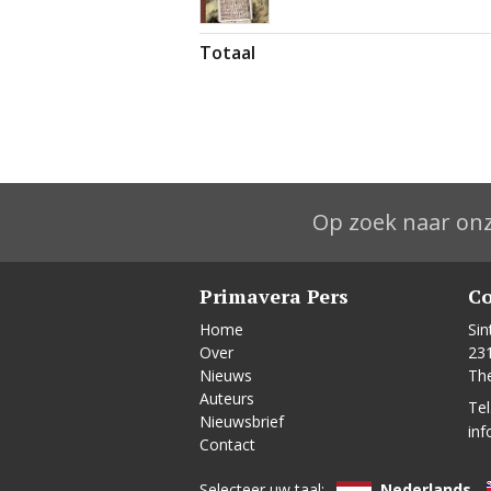
Totaal
Op zoek naar onz
Primavera Pers
Co
Home
Sin
Over
23
Nieuws
Th
Auteurs
Tel
Nieuwsbrief
inf
Contact
Selecteer uw taal:
Nederlands