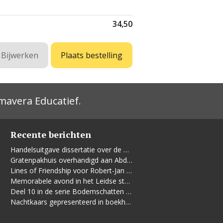
34,50
mavera Educatief
.
Recente berichten
Handelsuitgave dissertatie over de Leidse vrouwenbeweging
Gratenpakhuis overhandigd aan Abdelhaq Jermoumi
Lines of Friendship voor Robert-Jan te Rijdt
Memorabele avond in het Leidse stadhuis
Deel 10 in de serie Bodemschatten en Bouwgeheimen verschenen
Nachtkaars gepresenteerd in boekhandel De Kler