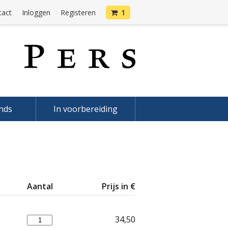
tact
Inloggen
Registeren
1
onds
In voorbereiding
Aantal
Prijs in €
34,50