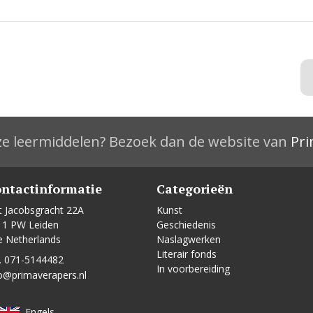
e leermiddelen? Bezoek dan de website van
Pri
ntactinformatie
Categorieën
t Jacobsgracht 22A
Kunst
11 PW Leiden
Geschiedenis
e Netherlands
Naslagwerken
Literair fonds
. 071-5144482
In voorbereiding
o@primaverapers.nl
Engels