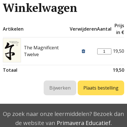
Winkelwagen
Prijs
Artikelen
Verwijderen
Aantal
in €
The Magnificent
19,50
Twelve
Totaal
19,50
Op zoek naar onze leermiddelen? Bezoek dan
de website van
Primavera Educatief
.