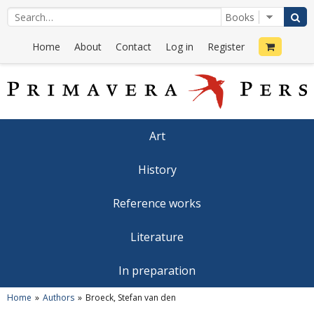
Home
About
Contact
Log in
Register
Art
History
Reference works
Literature
In preparation
Home
Authors
Broeck, Stefan van den