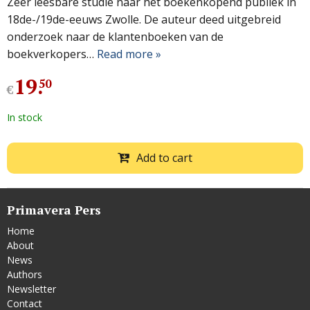
Zeer leesbare studie naar het boekenkopend publiek in
18de-/19de-eeuws Zwolle. De auteur deed uitgebreid
onderzoek naar de klantenboeken van de
boekverkopers…
Read more »
19
.
50
€
In stock
Add to cart
Primavera Pers
Home
About
News
Authors
Newsletter
Contact