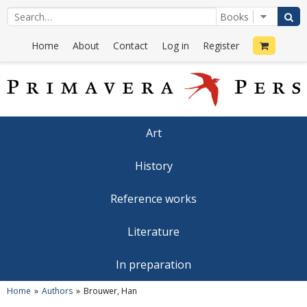
Home
About
Contact
Log in
Register
Art
History
Reference works
Literature
In preparation
Home
Authors
Brouwer, Han