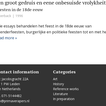
n groot gedruis en eene onbesuisde vrolykheit
esten in de 18de eeuw
perback
1996
ie essays behandelen het feest in de 18de eeuw: van
lenderfeesten, burgerlijke en politieke feesten tot en met h
ad more »
ntact information
Categories
t Jacobsgracht 22A
Art
11 PW Leiden
History
e Netherlands
Reference works
Literature
. 071-5144482
In preparation
o@primaverapers.nl