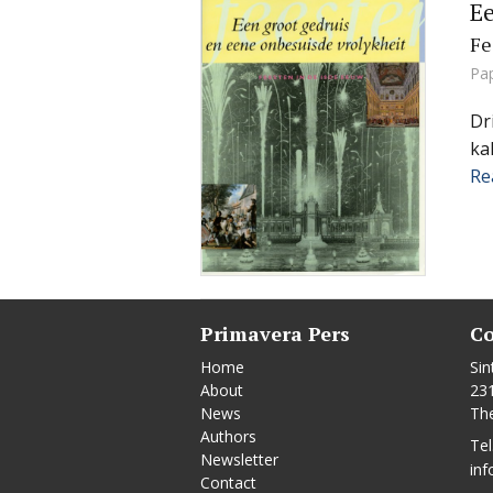
Ee
Fe
Pa
Dr
ka
Re
Primavera Pers
Co
Home
Sin
About
23
News
Th
Authors
Tel
Newsletter
inf
Contact