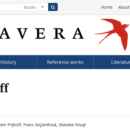
Home
About
History
Reference works
Literatu
ff
lem Frijhoff
,
Frans Grijzenhout
,
Marieke Knuijt