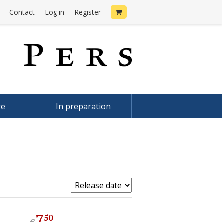
Contact
Log in
Register
re
In preparation
7
.
50