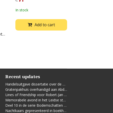
€
In stock
Add to cart
et…
Recent updates
Handelsuitgave dissertatie over de Leidse vrouwenbeweging
Gratenpakhuis overhandigd aan Abdelhaq Jermoumi
Lines of Friendship voor Robert-Jan te Rijdt
Memorabele avond in het Leidse stadhuis
Deel 10 in de serie Bodemschatten en Bouwgeheimen verschenen
Nachtkaars gepresenteerd in boekhandel De Kler